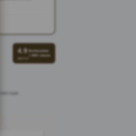
4.9
Berdasarkan
1.400+ ulasan
dari 5.0
bih bijak