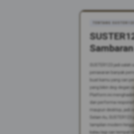
TENTANG SUSTER12
SUSTER123
Sambaran 
SUSTER123 jadi salah s
penasaran banyak pemai
buat kamu yang cari pe
yang bikin deg-degan 
Platform ini menghadirk
dan performa responsi
maupun desktop, jadi c
Selain itu, SUSTER123 
tampilan modern hingg
kalau lagi cari tempat 