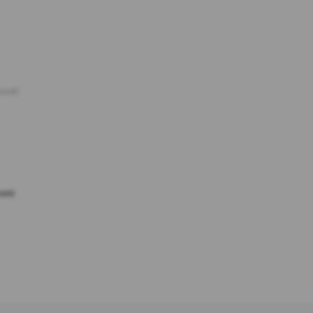
awah.
esmi