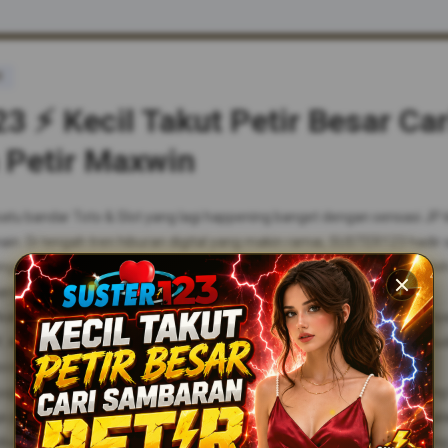
3
 ⚡ Kecil Takut Petir Besar Car
Petir Maxwin
atu bandar Toto & Slot yang lagi happening banget dengan sensasi JP k
n. Di tengah tren hiburan digital yang makin ramai, SUSTER123 hadir s
ngalaman seru dengan peluang menarik. Setiap permainan terasa lebi
sampai momen terbaik datang.
an berbagai game dari provider populer yang sudah dikenal kualitasnya
f, kamu bisa menikmati permainan tanpa gangguan. Aksesnya pun muda
ocok banget buat nemenin waktu santai kapan saja tanpa ribet.
juga memberikan kenyamanan lewat sistem yang praktis dan fitur yang 
a proses yang cepat, semuanya dirancang untuk meningkatkan penga
hiburan Toto & Slot yang lagi naik daun, SUSTER123 bisa jadi pilihan yan