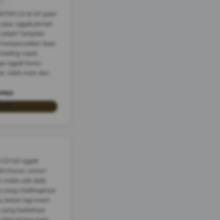
STER123 di HP jadul
r jaya, nggak pernah
sekali! Tampilan
 menyesuaikan layar
 loading cepet,
uga nggak boros-
t. Udah main dari
tempat, di angkot,
ahkan sinyal 3G,
etya
oth. Platform
Setia
aming paling mobile-
yang pernah aku
23 tuh nggak
in bosan, serius!
i selalu ada daily
u yang challengenya
, belum lagi event
 yang hadiahnya
Udah 60 hari login