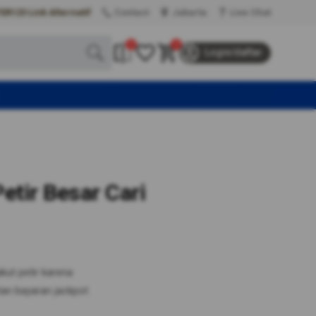
ER123 Link Alternatif
Contact
Jakarta
Live Chat
0
0
Login/daftar
etir Besar Cari
kut petir karena
tan bayaran jackpot