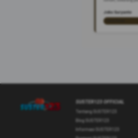
temen gaming baru l
30 orang. General g
Joko Suryanto
jauh lebih seru kala
Daily Player
dimainkan bareng t
kompak kayak gini!
SUSTER123 OFFICIAL
Tentang SUSTER123
Blog SUSTER123
Informasi SUSTER123