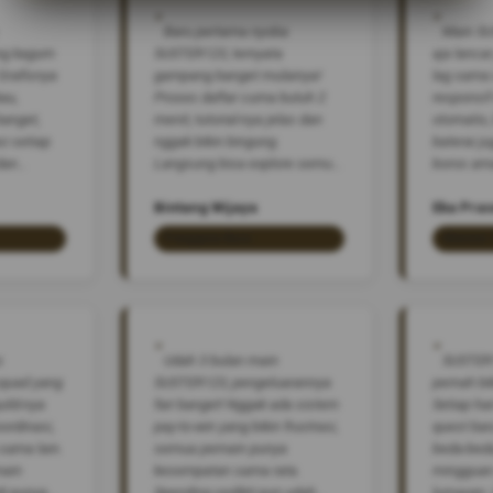
Baru pertama nyoba
Main SU
ng kagum
SUSTER123, ternyata
aja lanca
Grafisnya
gampang banget mulainya!
lag sama 
au,
Proses daftar cuma butuh 2
responsif
anget,
menit, tutorial-nya jelas dan
otomatis,
i setiap
nggak bikin bingung.
baterai j
dan
Langsung bisa explore semua
boros ama
ata. Udah
fitur tanpa harus nanya-nanya
berbagai 
rm gaming
dulu. Cocok banget buat yang
Bintang Wijaya
warung, b
Eka Pras
STER123
baru mau nyebur ke dunia
tetep smo
Pengguna Baru
Member 
eye candy
general gaming kayak aku ini,
general g
friendly 
langsung asyik!
coba!
s
Udah 3 bulan main
SUSTER1
quad yang
SUSTER123, pengeluarannya
pernah bik
uild-nya
fair banget! Nggak ada sistem
Setiap har
oordinasi,
pay-to-win yang bikin frustrasi,
quest bar
 sama lain.
semua pemain punya
beda-beda
main
kesempatan sama rata.
mingguan
di punya
Spending sedikit pun udah
lumayan. 