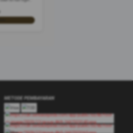
turut nggak pernah
na kontennya terus
i
segar. General
bler
ang beneran
positif, bikin nagih
tiap hari!
METODE PEMBAYARAN